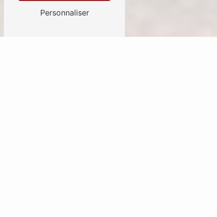
Personnaliser
Bienvenue à l'ehpad
Accompagnement depuis 1989
Située à Villenave d'Ornon, à proximité de Bègles,
Gradignan et Bordeaux, la
résidence de la Hé
est la
maison de
retraite idéale
si vous êtes à la
recherche d'une
prise en charge personnalisée
et
d'un lieu convivial. Il s'agit en effet d'un
établissement à taille humaine dédié aux séniors où
nous proposons un
suivi médical
ainsi qu'un service
hôtelier et un service de
restauration de qualité
.
Notre établissement familial propose un
véritable
accompagnement
à taille humaine : nous