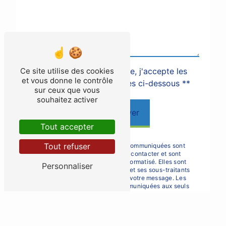
En cochant cette case, j'accepte les
Ce site utilise des cookies
et vous donne le contrôle
conditions particulières ci-dessous **
sur ceux que vous
souhaitez activer
Envoyer
Tout accepter
Tout refuser
** Les données personnelles communiquées sont
nécessaires aux fins de vous contacter et sont
enregistrées dans un fichier informatisé. Elles sont
Personnaliser
destinées à Résidence de la Hé et ses sous-traitants
dans le seul but de répondre à votre message. Les
données collectées seront communiquées aux seuls
destinataires suivants: Résidence de la Hé 4 rue Jean
Bonnardel, 33140 Villenave-d'Ornon
residence.delahe@groupe-mieuxvivre.fr. Vous disposez
de droits d’accès, de rectification, d’effacement, de